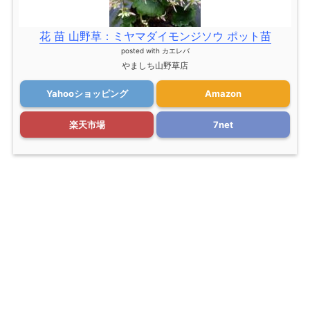
花 苗 山野草：ミヤマダイモンジソウ ポット苗
posted with
カエレバ
やましち山野草店
Yahooショッピング
Amazon
楽天市場
7net