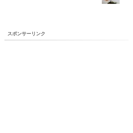
中に取り込みますが、栽培は
さほど難しくないのが嬉しい
植物です。 上のムレチドリ
（群千鳥）は、自宅で２０２
...
スポンサーリンク