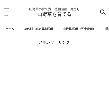
山野草の育て方、植物図鑑、庭造り
山野草を育てる
ホーム
花色別・科名属名図鑑
山野草 図鑑（五十音順）
季
スポンサーリンク