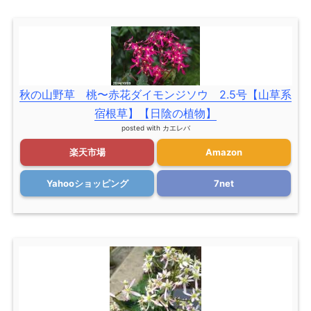
秋の山野草 桃〜赤花ダイモンジソウ 2.5号【山草系
宿根草】【日陰の植物】
posted with
カエレバ
楽天市場
Amazon
Yahooショッピング
7net