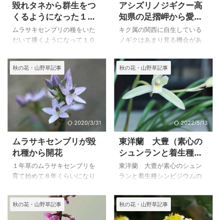
毀れタネから群生をつ
アシズリノジギクー高
くるようになった１年
知県の足摺岬から愛媛
草のムラサキセンブリ
県の佐多岬までの海岸
ムラサキセンブリの種をいた
キク属の関西に自生している
に分布
だいて播くようになって１０
ノギクはあまり見る機会があ
年近くになり、毀れ種で庭に
りませんでしたが、アシズリ
群生をつくるようになりまし
ノジギクが素敵な鉢に植えら
秋の花・山野草記事
秋の花・山野草記事
た。
れて、盆栽のような立ち姿が
１年草なので、種は毎年採取
とても素敵だったことがわす
し巻き続けて絶えないように
れられませんでした。
気をつけています。
その後ネットで知り合った方
から頂いた思いで深い花で
す。
2020/3/31
2022/5/13
ムラサキセンブリが毀
東洋蘭 大豊（素心の
れ種から開花
シュンランと着生種シ
ンビジウムの交配）が
１年草のムラサキセンブリを
東洋蘭 大豊が素心のシュン
開花
育て始めて８年くらいになり
ランと着生種シンビジウムの
ますが、ここ数年は毀れ種か
交配であることを知ったのは
らたくさん芽生えてくれるよ
ホームページの写真を見てメ
秋の花・山野草記事
秋の花・山野草記事
うになり、晩秋の庭に彩りを
ールを頂いたことによりま
添えてくれてたのしい季節を
す。