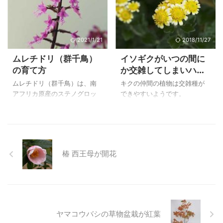
過ごすことが出来ています。
荒廃した方は亡くなっている
ようですが、ご縁により毎年
綺麗な花を見ることができて
います。
2021/1/21
2018/11/27
ムレチドリ（群千鳥）
イソギクがいつの間に
の育て方
か交雑してしまいハナ
イソギクに
ムレチドリ（群千鳥）は、南
キクの仲間の植物は交雑種が
アフリカ原産のステノグロッ
できやすいようです。
ティス・ロンギフォリア
長年育てていたイソギクも交
（Stenoglottis longifolia）と
雑したようで舌状花のあるハ
フィンブリアータ
ナイソギクになりました。イ
（Stenoglottis fimbriata）の
ソギクは葉に特徴があり、と
種間交雑種ということです。
てもきれいなのでこれだけは
椿 西王母が開花
うずら葉のような根生葉も美
退化させたくないと思いま
しく、秋に茎をのばして千鳥
す。
のような花が下から咲きあが
り、かなり長く花を楽しむこ
とが出来るのが嬉しいラン科
の植物です。 ５℃くらいに保
ヤマコウバシの草物盆栽が紅葉
つ必要があるので、冬は家の