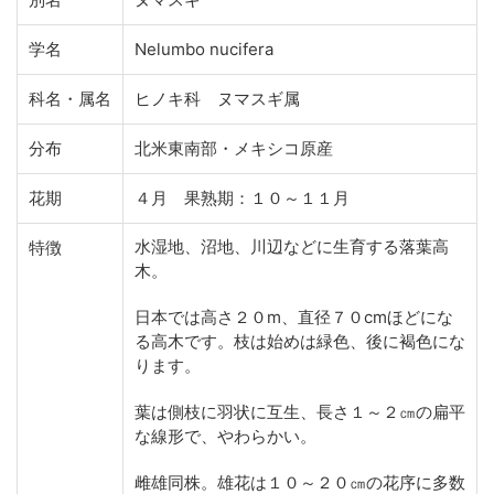
学名
Nelumbo nucifera
科名・属名
ヒノキ科 ヌマスギ属
分布
北米東南部・メキシコ原産
花期
４月 果熟期：１０～１１月
水湿地、沼地、川辺などに生育する落葉高
特徴
木。
日本では高さ２０m、直径７０cmほどにな
る高木です。枝は始めは緑色、後に褐色にな
ります。
葉は側枝に羽状に互生、長さ１～２㎝の扁平
な線形で、やわらかい。
雌雄同株。雄花は１０～２０㎝の花序に多数