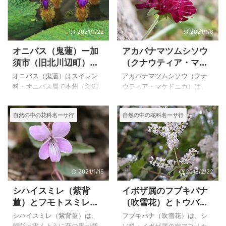
2021/1/22
2021/1/6
オニバス（鬼蓮）ー加
アカバナマツムシソウ
須市（旧北川辺町）の
（クナウティア・マケ
自生地
ドニカ）とクナウティ
オニバス（鬼蓮）はスイレン
アカバナマツムシソウ（クナ
ア・アルベンシス
科・オニバス属で本州（新潟
ウティア・マケドニカ）は、
以南）、四国、九州の池や沼
スイカズラ科・クナウティア
に生える大型の１年草の水草
属でスカビオサ属（マツムシ
自然の中の花科名ーサ行
自然の中の花科名ーサ行
で、葉は直径２mを超えるもの
ソウ属）によく似ていて区別
もあります。 現在、絶滅危惧
が難しいですが、花序の中に
種になっているオニバスは保
小苞がない事でクナウティア
護されているようで、自生地
に入るようです。マツムシソ
が限られているので、見るこ
ウ科はスイカズラ科に移動し
とのできるところは限られて
ました。 下のはクナウティ
2021/1/15
2018/2/22
います。 埼玉県加須市（旧北
ア・アルベンシスは日光植物
シハイスミレ（紫背
イボザ属のフブキバナ
川辺町）に自生地があるとい
園で写したものです。 上のア
菫）とフモトスミレ
（吹雪花）とトウバナ
うことで行って見ましたが、
カバナマツムシソウ（赤花松
（麓菫）の比較
属のカラミンサ・ネペ
花は午前中に開き、午後には
虫草）は、２００４年１２月
シハイスミレ（紫背菫）は、
フブキバナ（吹雪花）は、シ
タ
しぼんでしまうようで、きれ
１７日に井頭公園（高山植物