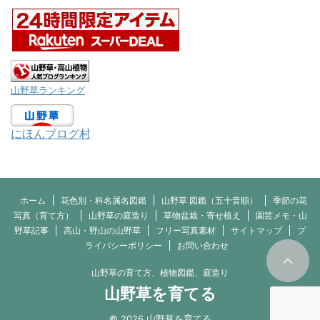
山野草ランキング
にほんブログ村
ホーム
花色別・科名属名図鑑
山野草 図鑑（五十音順）
季節の花
写真（育て方）
山野草の庭造り
草物盆栽・寄せ植え
園芸メモ・山
野草記事
高山・野山の山野草
フリー写真素材
サイトマップ
プ
ライバシーポリシー
お問い合わせ
山野草の育て方、植物図鑑、庭造り
山野草を育てる
© 2026 山野草を育てる