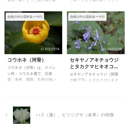
紫背と書くように葉の裏が紫
ソ科・イボザ属の南アフリカ
いに開いている花を見ること
館）撮影した花です。 アカバ
色を帯びるのが特徴のようで
のナタール州やトランスバー
はできませんでした。 上のオ
ナマツムシソウ（赤花松虫
すが、ヒナスミレやフモトス
ル州原産の非耐寒性の低木状
自然の中の花科名ーサ行
自然の中の花科名ーサ行
ニバス（鬼蓮）は２００８年
草）の特徴と育て方 和名 アカ
ミレなども同じような特徴を
の多年草で、花盛りのときは
９月１１日に北川辺町で撮影
バナマツムシソウ（赤花松虫
持っているようです。 花の色
白くて小さな花が吹雪が舞っ
したもの ...
草） 別名 ...
はマキノスミレほど濃くない
ているようなのでこの名があ
ようですが、私が写した個体
ります。 カラミンサ・ネペタ
はとてもきれいな色合いのも
は、シソ科・トウバナ属の南
のと白に近いものでした。 葉
ヨーロッパや地中海沿岸地域
2021/1/14
2021/1/16
の色も斑入りから斑入りに近
原産の草丈４０cmあまりの多
コウホネ（河骨）
セキヤノアキチョウジ
いものまで、かなり変化に富
年草で夏から秋まで花期が長
とタカクマヒキオコシ
んでいるようです。 フモトス
いのが嬉しい花です。 かなり
コウホネ（河骨）は、スイレ
の比較
ミレ（麓菫）は日本全土の人
違った性格のシソ科の花です
ン科・コウホネ属で、北海
セキヤノアキチョウジ（関屋
家付近の藪や道ばたから山地
が、一緒に紹介させていただ
道、本州、四国、九州の浅い
の秋丁字）とタカクマヒキオ
まで、ごく普通に生えるスミ
きました。 上のフブキバナ
沼地に生える多年草ですが、
コシ（高隈引起こし）は、シ
レで、小さな白い花が可愛い
（吹雪花）は、２００４年１
堀のような川でも見かけたよ
ソ科・ヤマハッカ属の山地の
いスミレですが、亜種のヒメ
月９日に、とちぎ花センター
うな記憶があります。 コウホ
木陰に生える多年草ですが、
ミヤマスミレなどとよく似て
で写したものです。 フブキバ
ネは柱頭盤が黄色ですが、赤
セキヤノアキチョウジは関東
いるようで ...
ナ（吹雪 ...
いものを日光植物園で写しま
地方と中部地方に分布し、セ
ハス（蓮）、ヒツジグサ（未草）の特徴
したが、はっきりとした品種
キヤノアキチョウジは関東地
が分かっていません。 柱頭盤
方以西の太平洋側と四国、九
が紅色の花は、オゼコウホ
州に分布します。 セキヤノア