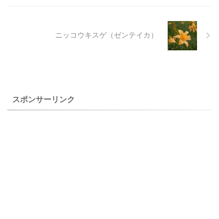
ネ、サイジョウコウホネ、シ
キチョウジは関東地方では見
モツケコウホネなどがあるよ
ることの多い植物ですが、タ
うですが、どれも見たことが
カクマヒキオコシは、日光植
ニッコウキスゲ（ゼンテイカ）
ないのと、日光植物園で、こ
物園で見ただけで、分布は見
のコウホネを写している方が
ることが出来ませんでした。
いますが、コウホネの他の名
セキヤノアキチョウジの細長
前を書いている方が見当たら
い花柄の先にやや総状に青紫
ないことから、分かった時点
色細長いの唇形花を付ける様
で、修正したいと ...
子は何度も見ているうちにわ
スポンサーリンク
かるようにな ...