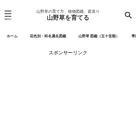
山野草の育て方、植物図鑑、庭造り
山野草を育てる
ホーム
花色別・科名属名図鑑
山野草 図鑑（五十音順）
季
スポンサーリンク