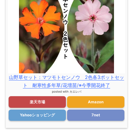
山野草セット：マツモトセンノウ 2色各3ポットセッ
ト 耐寒性多年草/花壇苗/※今季開花終了
posted with
カエレバ
楽天市場
Amazon
Yahooショッピング
7net