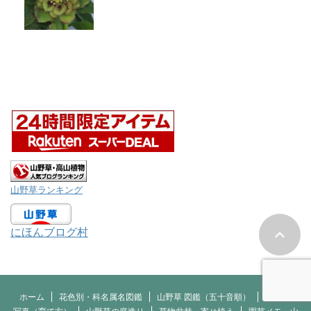
山野草ランキング
にほんブログ村
ホーム
花色別・科名属名図鑑
山野草 図鑑（五十音順）
季節の花