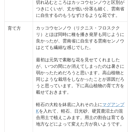
切れ込むところはカッコウセンノウと区別が
つきにくいが、丈が低い分茎も細く、雲南省
に自生するのもうなずけるような花です。
カッコウセンノウ（リクニス・フロスクク
育て方
リ）とほぼ同時に種を播き発芽も同じように
良かったが、雲南省に自生する雲南センノウ
はとても繊細な感じでした。
最初は元気で素敵な花を見せてくれました
が、いつの間にか消えてしまったのは暑さに
弱かったためだろうと思います。高山植物と
同じような栽培をしなかったことが原因だろ
うと思っています。下に高山植物の育て方を
載せておきます。
軽石の大粒を鉢底に入れその上に
マグアンプ
K
を入れて、軽石、日光砂、硬質鹿沼土の混
合用土で植えこみます。用土の割合は育てる
地方などによって変えた方が良いようです。