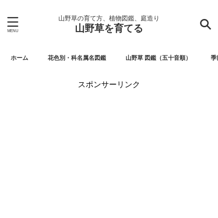
山野草の育て方、植物図鑑、庭造り
山野草を育てる
ホーム
花色別・科名属名図鑑
山野草 図鑑（五十音順）
季
スポンサーリンク