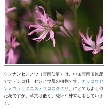
ウンナンセンノウ（雲南仙翁）は、中国雲南省原産
でナデシコ科 センノウ属の植物です。
カッコウセ
ンノウ（リクニス・フロスククリ）
にとてもよく似
た花ですが、草丈は低く、繊細な株立ちをしていま
す。