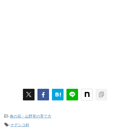
-
春の花・山野草の育て方
-
ナデシコ科