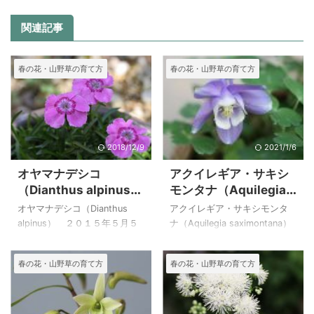
関連記事
春の花・山野草の育て方
春の花・山野草の育て方
2018/12/9
2021/1/6
オヤマナデシコ
アクイレギア・サキシ
（Dianthus alpinus）
モンタナ（Aquilegia
の育て方
saximontana）の育て
オヤマナデシコ（Dianthus
アクイレギア・サキシモンタ
方
alpinus） ２０１５年５月５
ナ（Aquilegia saximontana）
日 撮影 栽培品 ヨーロッパ
は、ロッキー山脈の高山や亜
アルプスの標高１０００～２
高山帯の岩の斜面に生えてい
春の花・山野草の育て方
春の花・山野草の育て方
５００mの草地に生えるという
るのが発見されたということ
オヤマナデシコは高山植物の
なので高山帯のアクレギアの
わりには丈夫で育てやすい植
ようです。 日本でもオダマキ
物です。 草丈が低いわりに花
が自生しているのは亜高山帯