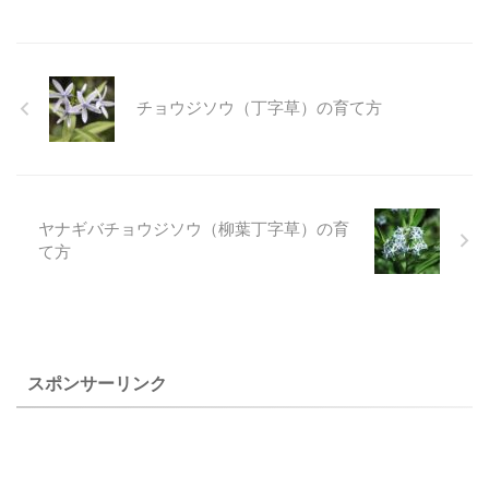
花を見ていないものもあるの
あります。 よく見かけるモミ
て付けられたというがその名
アペニン山脈、セベンヌ山
で少しずつ写真を増やしてい
ジカラマツは、モミジカラマ
前に恥じないとても素敵なス
脈、ピレネー山脈に分布する
こうと思っています。 スポン
ツ属になります。 そのように
ミレです。 アリアケスミレは
高山植物の園芸品種だという
サーリンク セッ ...
なじみの ...
紫の筋がとてもきれいです
ことはわかったのですが、他
チョウジソウ（丁字草）の育て方
が、ほとんど目立たないもの
の高山植物のように梅雨から
もあるようで、そのような個
夏にかけて屋根下の半日陰で
体を見た時はとても困るので
管理していました。 株は殖え
はないかと思いましたが、私
るのですが、花付が良くない
がまいた種からの花はきれい
ので、真夏以外は日光に当て
ヤナギバチョウジソウ（柳葉丁字草）の育
な紫の筋が入っていました。
るようにして肥料も多めにし
て方
身近に見ることのできるスミ
たところ花付が良くなりまし
レの仲間はたくさんあるの
た。 高山性の矮性低木にして
で、それらの花を見分けるこ
は育てやすい植物でで、ロッ
とが出来るようになりたいと
クガーデンにマット状になり
思いながら写真を写していま
日当たりが良いと花がきれい
す。 上のアリアケスミレ（有
に咲きます。 上のヒメルリカ
スポンサーリンク
明菫）は、２００ ...
ンザシ（姫瑠璃 ...