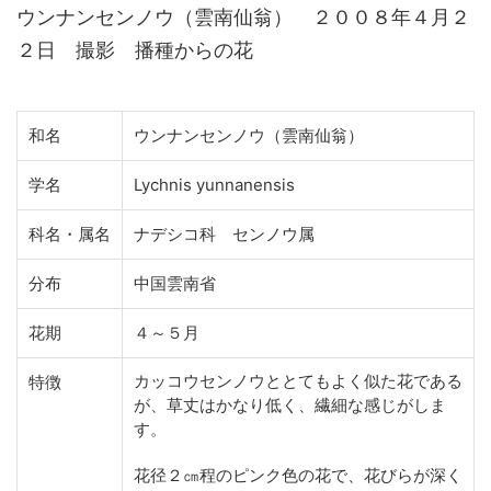
ウンナンセンノウ（雲南仙翁） ２００８年４月２
２日 撮影 播種からの花
和名
ウンナンセンノウ（雲南仙翁）
学名
Lychnis yunnanensis
科名・属名
ナデシコ科 センノウ属
分布
中国雲南省
花期
４～５月
カッコウセンノウととてもよく似た花である
特徴
が、草丈はかなり低く、繊細な感じがしま
す。
花径２㎝程のピンク色の花で、花びらが深く