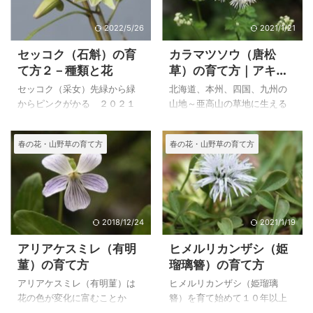
は大きいので見栄えがして、
付近からになりますので、高
鉢植え、ロックガーデン植え
山植物と呼ぶにふさわしいよ
2022/5/26
2021/1/21
に向いています。 殖えたので
うですが、他の高山植物に比
セッコク（石斛）の育
カラマツソウ（唐松
ロックガーデンに植えたとこ
べて育てやすいように思いま
て方２－種類と花
草）の育て方｜アキカ
ろ数年の植え替えで元気に花
す。 ただ、株の寿命が３～５
ラマツ（秋唐松）の特
が咲き手間がかからない植物
年と短いことから、種での更
セッコク（采女）先緑から緑
北海道、本州、四国、九州の
徴
です。 Dianthus はいろいろ
新は欠かせません。しかし近
からピンクがかる ２０２１
山地～亜高山の草地に生える
と育てていますが、種類によ
くに他のオダマキを置いてい
年５月５日 撮影 栽培品 セ
カラマツソウ（唐松草）は、
ってかなり性質が異なるよう
ると交配してしまい、それま
ッコク（石斛）は、本州、四
高さ０．７～１．２mになる多
春の花・山野草の育て方
春の花・山野草の育て方
です。 上のオヤマナデシコ
でになかった花が咲くのは嬉
国、九州、沖縄、中国、朝鮮
年草です。 カラマツソウの仲
（Dia ...
しいのですが、そ ...
に分布する多年草で、森林の
間はかなり多いようですが、
岩上や老木の上に着生しま
大雪山系黒岳、池の平湿原、
す。一般的ではないようです
霧が峰高原、戦場ヶ原で、カ
が、交配種も栽培されてい
ラマツソウを写していますの
て、かなり多くの品種があ
で、出会う機会の多い花だと
2018/12/24
2021/1/19
り、魅力的です。 私も数種類
思います。 仲間には、ミヤマ
アリアケスミレ（有明
ヒメルリカンザシ（姫
の花をかなり前から育ててい
カラマツ、シキンカラマツ、
菫）の育て方
瑠璃簪）の育て方
ましたが、何種類か増やして
コカラマツ、ツクシカラマ
みたら、可憐な花に魅せられ
ツ、日本のカラマツソウの基
アリアケスミレ（有明菫）は
ヒメルリカンザシ（姫瑠璃
て、少しずつ増やしていま
本種である、タリクトルム・
花の色が変化に富むことか
簪）を育て始めて１０年以上
す。 まだ購入したばかりで、
アクイレギフォリウムなどが
ら、有明の空の色になぞらえ
が過ぎました。アルプスから