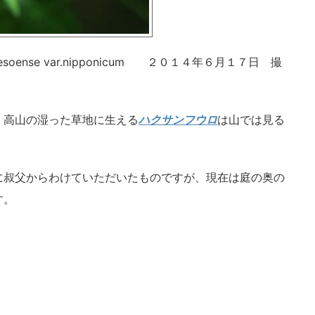
soense var.nipponicum ２０１４年６月１７日 撮
、高山の湿った草地に生える
ハクサンフウロ
は山では見る
に叔父からわけていただいたものですが、現在は庭の奥の
す。