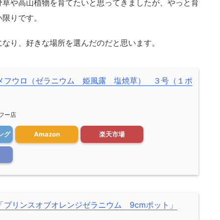
野草や高山植物を育てたいと思ってきましたが、やっと育
い限りです。
になり、好きな場所を選んだのだと思います。
メフウロ（ゼラニウム 姫風露 塩焼草） ３号（１ポ
ヤフー店
ング
Amazon
楽天市場
「プリンスオブオレンジゼラニウム 9cmポット」