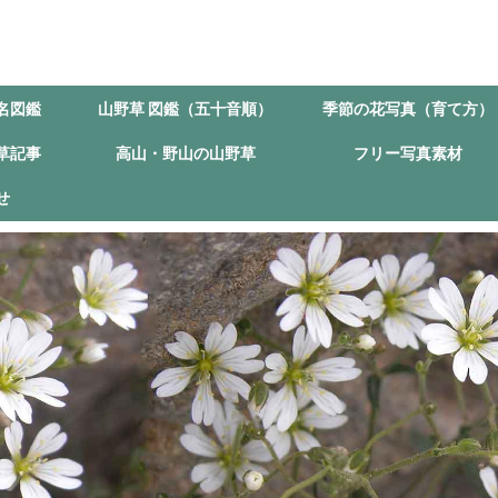
名図鑑
山野草 図鑑（五十音順）
季節の花写真（育て方）
草記事
高山・野山の山野草
フリー写真素材
せ