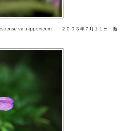
soense var.nipponicum ２００３年７月１１日 撮