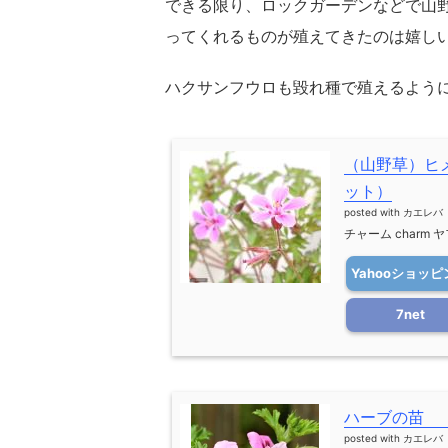
できる限り、ロックガーデンなどで山
ってくれるものが殖えてきたのは嬉し
ハクサンフウロも毀れ種で殖えるよう
（山野草）ヒ
ット）
posted with
カエレバ
チャーム charm 
Yahooショッピ
7net
ハーブの苗 
posted with
カエレバ