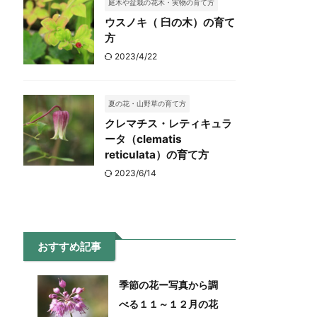
庭木や盆栽の花木・実物の育て方
ウスノキ（ 臼の木）の育て
方
2023/4/22
夏の花・山野草の育て方
クレマチス・レティキュラ
ータ（clematis
reticulata）の育て方
2023/6/14
おすすめ記事
季節の花ー写真から調
べる１１～１２月の花