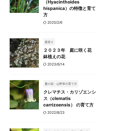
（Hyacinthoides
hispanica）の特徴と育て
方
2025/2/6
庭造り
２０２３年 庭に咲く花
鉢植えの花
2023/6/14
夏の花・山野草の育て方
クレマチス・カリゾエンシ
ス（clematis
carrizoensis） の育て方
2022/8/23