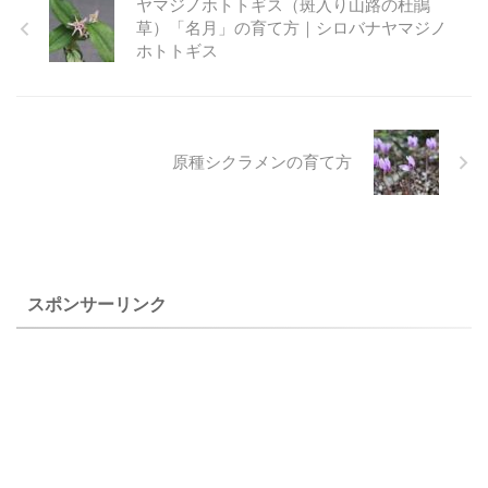
ヤマジノホトトギス（斑入り山路の杜鵑
６ 撮 ...
も開催できませんでした。 暖
草）「名月」の育て方｜シロバナヤマジノ
かい冬だったのですが、春の
ホトトギス
気候の変動が激しく春の草も
の盆栽は写真を写すことが出
来ませんでしたが、５月下旬
からいろいろな花が咲き始め
たので少しずつ記録写真を残
原種シクラメンの育て方
しておこうと思いました。 草
もの盆栽を作り始めて１０数
年が過ぎましたのでかなり増
えてきて季節の彩りを添えて
くれるようになったきまし
た。 ２０２０年初夏の草もの
スポンサーリンク
盆栽 ミ ...