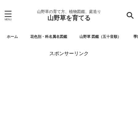
山野草の育て方、植物図鑑、庭造り
山野草を育てる
ホーム
花色別・科名属名図鑑
山野草 図鑑（五十音順）
季
スポンサーリンク