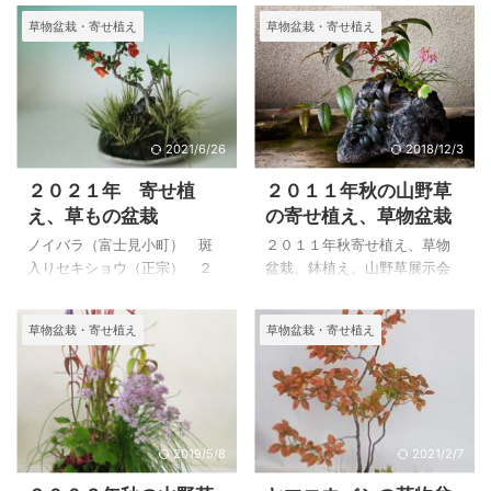
草物盆栽・寄せ植え
草物盆栽・寄せ植え
2021/6/26
2018/12/3
２０２１年 寄せ植
２０１１年秋の山野草
え、草もの盆栽
の寄せ植え、草物盆栽
ノイバラ（富士見小町） 斑
２０１１年秋寄せ植え、草物
入りセキショウ（正宗） ２
盆栽、鉢植え。山野草展示会
０２１年６月１日 撮影 昨年
の展示品なども入っていま
に続き、コロナ禍のため、山
す。
草物盆栽・寄せ植え
草物盆栽・寄せ植え
野草の展示会が中止になって
います。 毎年、何を展示しよ
うかと手入れを始めるのです
が、拍子抜けして手入れを怠
ってしまいました。 昨年ほと
んど写真を写していなかった
2019/5/8
2021/2/7
ので、今年は通して通して少