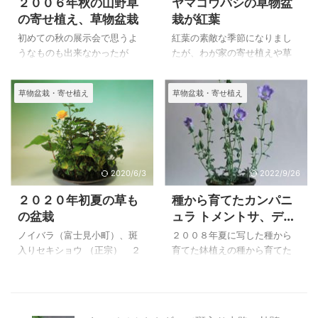
２００６年秋の山野草
ヤマコウバシの草物盆
し写真を写せたらよいと思っ
の寄せ植え、草物盆栽
栽が紅葉
ています。 ２０２１年 春の
草もの盆栽 長寿梅 斑入りセ
初めての秋の展示会で思うよ
紅葉の素敵な季節になりまし
キショウ（正宗） ２０２１
うなものも出来なかったが
たが、わが家の寄せ植えや草
年３月２９日 撮影 長寿梅
が、このほかに数点展示する
物盆栽も美しく紅葉をして楽
（白花） 斑入りセキショウ
ことが出来ました。 その年に
しませてくれています。
草物盆栽・寄せ植え
草物盆栽・寄せ植え
（正宗） ２０２１年３月２
よって花の咲く時期がずれた
ヤマコウバシの紅葉は橙色の
９日 撮影 ヤマアジサイ（瀨
り、気候の変化によって紅葉
上品な紅葉で葉が次の年まで
戸の ...
の時期が異なり、花の時期も
落ちないことから長く楽しむ
ずれ、いろいろな条件をクリ
ことが出来ます。
アして展示できるものは限ら
れてしまいます。 ２００６
2020/6/3
2022/9/26
年秋の山野草の寄せ植え、草
２０２０年初夏の草も
種から育てたカンパニ
物盆栽 ２００６．１１．２
の盆栽
ュラ トメントサ、デル
６ 撮影 イタヤカエデ、
フィニウム タトシエネ
ヒメツルソバ、斑入りセキシ
ノイバラ（富士見小町）、斑
２００８年夏に写した種から
ンセの鉢植え
ョウ、イソギク、ショウジョ
入りセキショウ （正宗） ２
育てた鉢植えの種から育てた
ウバカマ ２００６．１１．２
０２０年６月３日 撮影 ２０
カンパニュラ トメントサ、デ
６ 撮影 ベニチガヤ、イトラ
２０年は新コロナウィルスの
ルフィニウム タトシエネンセ
ッキョウ、リンドウ、ダイモ
世界的な発症により、自粛要
の鉢植え
ンジソウ ２００６．１１．２
請が出て例年の山野草展示会