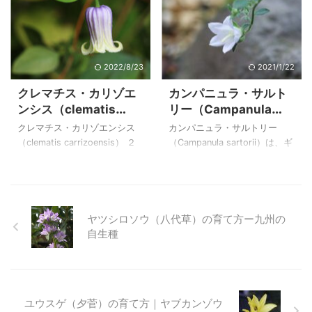
撮影 栽培品 和名 ホテイアオ
方 テバコマンテマ ２０１５
草です。 オヤマノエンドウ属
ナデシコであり、エゾカワラ
イ（布 ...
年７月１ ...
のレブンソウと花が似ていま
ナデシコは山地の日当たりの
すが、レブンソウよりは育て
良いところに生えることか
やすいようです。 池の平湿原
ら、たくさんの山野草が咲き
ではたくさんのシャジクソウ
ほこるような高原では多く目
2022/8/23
2021/1/22
と出会うことが出来ました。
にすることが出来ます。 カワ
クレマチス・カリゾエ
カンパニュラ・サルト
仲間のムラサキツメクサの写
ラナデシコとエゾカワラナデ
ンシス（clematis
リー（Campanula
真と特徴を下に載せていま
シコの違いは苞の違いで区別
carrizoensis） の育て
sartorii）の育て方
す。 上のシャジクソウ（車軸
できます。カワラナデシコの
クレマチス・カリゾエンシス
カンパニュラ・サルトリー
方
草）は、自宅で２０１７年６
苞がが３～４対なのに対し
（clematis carrizoensis） ２
（Campanula sartorii）は、ギ
月２８日に撮影した花です。
て、エゾカワラナデシコは２
０２２年８月２２日 撮影
リシャとアンドリュー島の日
シャジクソウ（車軸草）の特
対で十字に対生します。 上の
播種からの初花 クレマチス・
当たりの良い岩場で良く成長
徴と育て方 シャジクソウ（車
カワラナデシコ（河原撫子）
カリゾエンシス（clematis
することなどは分かりました
軸草） ２００５年７月８
は、自宅で２００４年７月１
carrizoensis）と言う種を戴い
が、分からないことの多いカ
日 撮 ...
日に撮影した花 ...
て育てたものですが、交配し
ンパニュラです。 最初に種を
ヤツシロソウ（八代草）の育て方ー九州の
ているかもしれません。 北
播いて花が咲いた時には枯れ
自生種
米 テキサス州 北東部の極僅
てしまいましたが、種を採取
かな一部のみに自生するとい
しておいたので、その種から
う、希少種 clematis・
は毎年花が咲くので、多年草
carrizoensis の種を戴き、播種
だと思われます。 １㎝程度の
ユウスゲ（夕菅）の育て方｜ヤブカンゾウ
して４年の歳月が過ぎて、や
輝くような白い漏斗状の花を