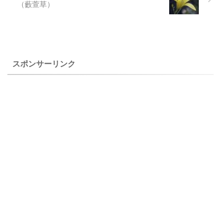
（藪萱草）
っと出会えた花ですが、この
たくさんつけて、とても素敵
素敵な色合いに魅了されてい
な植物です。 上のカンパニュ
ます。 暑さにも弱いだろう原
ラ・サルトリー（Campanula
種のクレマチスを猛暑日 ...
sartorii）は、自宅で２０１４
年６月２１日に撮影した花 ...
スポンサーリンク