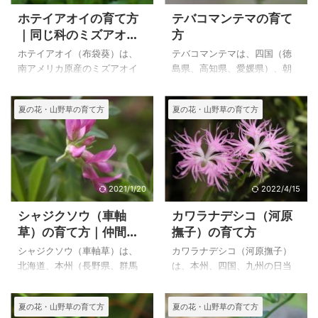
ホテイアオイの育て方
テバコマンテマの育て
｜同じ科のミズアオイ
方
属ミズアオイの特徴
ホテイアオイ（布袋葵）は、
テバコマンテマは、四国（徳
南アメリカ原産のミズアオイ
島県、高知県、愛媛県）、朝
科 ホテイアオイ属の植物
鮮中南部の低山帯の林縁や林
で、明治中期に観賞用として
内に生える、ナデシコ科 マ
夏の花・山野草の育て方
夏の花・山野草の育て方
渡来し、金魚鉢や庭の池など
ンテマ属の多年草です。 高さ
で栽培されるが、野生化して
２０から６０㎝になり、細く
いるところもあるようだが関
伸びた花茎の先に集散花序に
東地方の我が家では冬は越せ
直径１．２㎝くらいの純白で
ません。 休耕田で、見事に咲
可憐な花を咲かせます。 日本
かせているところがあり、そ
での自生地は四国だけのよう
2021/1/20
2022/4/15
れを見に行きましたが、とて
で、知名度も低いようです
シャジクソウ（車軸
カワラナデシコ（河原
も見事でした。下に写真を載
が、自生しているところも少
草）の育て方｜仲間の
撫子）の育て方
せています。 上のホテイアオ
ないのでしょうからいつまで
ムラサキツメクサの特
イ（布袋葵）は、自宅で２０
も絶えないことを願っていま
シャジクソウ（車軸草）は、
カワラナデシコ（河原撫子）
徴
１４年９月８日に撮影したも
す。 上のテバコマンテマは２
北海道、本州（長野県、群馬
は、本州、四国、九州の日当
のです。 ホテイアオイの特徴
０１５年７月７日に撮影した
県、宮城県）の乾いた山地草
たりの良い草原、河原などに
と育て方 ホテイアオイ（布袋
前年に種から育てた花です。
原や、海岸岩上に生える高さ
生える多年草です。 カワラナ
夏の花・山野草の育て方
夏の花・山野草の育て方
葵） ２０１４年９月８日
テバコマンテマの特徴と育て
１５～５０cmのマメ科の多年
デシコの基本種はエゾカワラ