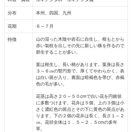
分布
本州、四国、九州
花期
６～７月
山の湿った木陰や岩石に自生し、根もとから
特徴
赤い匐枝を出しその先に新しい株を作るので
群生することが多い。
葉は根生し、長い柄があります。葉身は長さ
３～６㎝の腎円形で、厚くてやわらかく、表
は白い斑が入り、裏面は暗褐色を帯び、赤褐
色の毛が多い。
花茎は高さ２０～５０cmで白い花を円錐状
に多数つけます。花弁は５個、上の３個は小
さく濃紅色の斑点とその下に黄色の斑点があ
ります。下の２個の花弁は長く、長さ１～２
㎝。花径全体は１．５～２．５cmの多年
草。