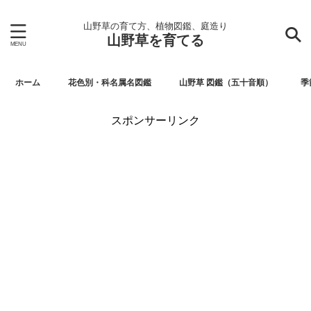
山野草の育て方、植物図鑑、庭造り
山野草を育てる
ホーム
花色別・科名属名図鑑
山野草 図鑑（五十音順）
季
スポンサーリンク