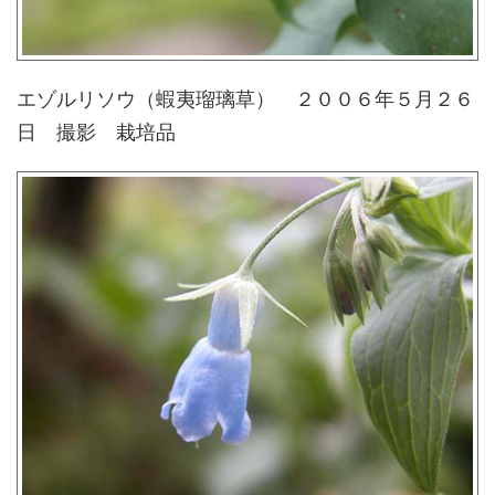
エゾルリソウ（蝦夷瑠璃草） ２００６年５月２６
日 撮影 栽培品