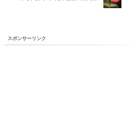
が強いので、取り除かないと
サの花の色素は水につけると
斑のないものになってしまい
溶けてしまう性質があるよう
ます。 上のヤエノドクダミ
で、それを利用して友禅の下
は、自宅で２００８年６月５
絵を描くのに用いられた、変
日に撮影した花です。 ヤエノ
種で大きな花が咲くオオボウ
ドクダミ、五色ドクダミの特
シバナが滋賀県草津市で栽培
スポンサーリンク
徴と育て方 ...
されていたよう ...