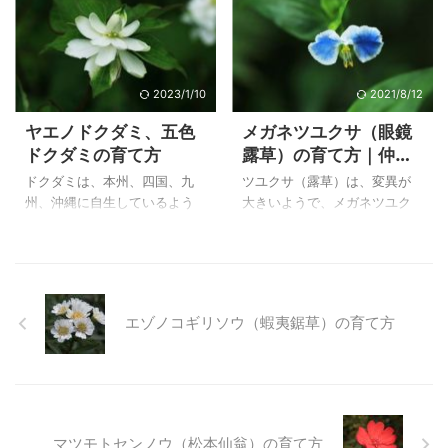
は、自宅で２００４年７月１
ソウ（山鋸草）は、自宅で２
はたくさんの種類があり、寒
キレンゲショウマが有名で
日に撮影した花 ...
００７年 ...
さに強いものから弱いものな
す。 育てるのが難しいと思い
どたくさんの品種もあります
ながらも、種が手に入ったこ
が、温室植物園やハーブ園で
とから播いたところ、最初は
写した多年草の品種の特徴を
夏に葉がボロボロになって育
2023/1/10
2021/8/12
を載せています。 その他のサ
つかどうか心配しましたが、
ヤエノドクダミ、五色
メガネツユクサ（眼鏡
ルビアの仲間、サルビア・ア
工夫を重ねた結果、関東地方
ドクダミの育て方
露草）の育て方｜仲間
ズレア、サルビア・コッキネ
の住宅地の暑さでもきれいに
のツユクサ（露草）の
ア・コーラルニンフ、メキシ
咲かせることが出来るように
ドクダミは、本州、四国、九
ツユクサ（露草）は、変異が
特徴
カンセージ、ラベンダーセー
なりました。 キンポウゲ科の
州、沖縄に自生しているよう
大きいようで、メガネツユク
ジも他のページに載せていま
レンゲショウマとともに夏の
で、寒さには弱いようです
サもそのひとつではないかと
す。 上のSalvia greggii
庭を彩ってくれる花になって
が、地植えでは枯れることが
思います。 どこでも見られる
'Rosea'は２０１３年１０月２
います。 上のキレンゲショウ
ありませんが、鉢植えの場合
花で、朝早く開花して、暑く
４日に自宅で撮影 ...
マ（黄蓮華升麻）は、自宅で
は凍らないように気を付けま
なるとすぐにしぼんでしまう
２０１５年 ...
す。 十薬の名で漢方薬として
花ですが、とっても魅力的
エゾノコギリソウ（蝦夷鋸草）の育て方
有名なドクダミですが、場所
で、私は子供のころに花を折
を選ばず蔓延ると取り除くの
ってきて、小さな花瓶に挿し
が大変になりますので、植え
ておいたところ、露を零して
るときは場所を考えて植えた
すぐにしぼんでしまい、切り
方が良いようです。 五色ドク
花で鑑賞できる花でないこと
ダミも普通の葉に戻ったもの
を知りました。 そんなツユク
マツモトセンノウ（松本仙翁）の育て方