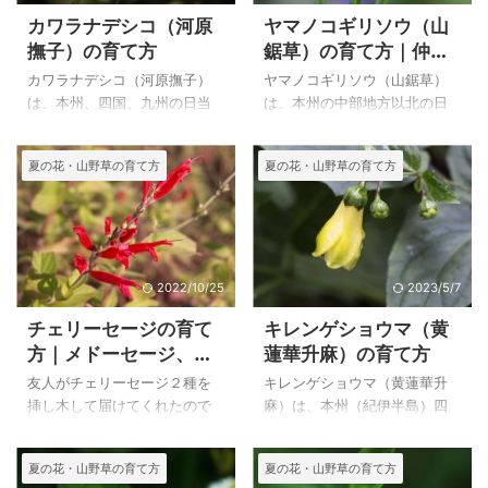
カワラナデシコ（河原
ヤマノコギリソウ（山
撫子）の育て方
鋸草）の育て方｜仲間
のセイヨウノコギリソ
カワラナデシコ（河原撫子）
ヤマノコギリソウ（山鋸草）
ウの特徴
は、本州、四国、九州の日当
は、本州の中部地方以北の日
たりの良い草原、河原などに
当たりのよい山地の草原など
生える多年草です。 カワラナ
に生える多年草で、高さは５
夏の花・山野草の育て方
夏の花・山野草の育て方
デシコの基本種はエゾカワラ
０～１００cmになります。 し
ナデシコであり、エゾカワラ
かし根元は草むらになってい
ナデシコは山地の日当たりの
ることから、根元を涼しく育
良いところに生えることか
てる必要があるようです。 下
ら、たくさんの山野草が咲き
に、仲間の西洋ノコギリソウ
ほこるような高原では多く目
の特徴と写真を載せています
2022/10/25
2023/5/7
にすることが出来ます。 カワ
が、西洋ノコギリソウは園芸
チェリーセージの育て
キレンゲショウマ（黄
ラナデシコとエゾカワラナデ
品種なのでかなり丈夫で、育
方｜メドーセージ、パ
蓮華升麻）の育て方
シコの違いは苞の違いで区別
てやすいと思います。 ヤマノ
イナップルセージ、サ
できます。カワラナデシコの
コギリソウ、西洋ノコギリソ
友人がチェリーセージ２種を
キレンゲショウマ（黄蓮華升
ルビア・グアラニティ
苞がが３～４対なのに対し
ウの仲間のエゾノコギリソ
挿し木して届けてくれたので
麻）は、本州（紀伊半島）四
て、エゾカワラナデシコは２
ウ、キタノコギリソウ、ノコ
カ‘アルゼンチンスカ
すが、狭い庭には植え場所が
国、九州自生すし、林内にま
対で十字に対生します。 上の
ギリソウを他のページに載せ
イ’、ブキャナンズセー
ないため、鉢植えで育ててい
れに生える高さ８０～１２０
夏の花・山野草の育て方
夏の花・山野草の育て方
カワラナデシコ（河原撫子）
ています。 上のヤマノコギリ
ます。 ハーブの仲間のセージ
cmの多年草で、四国の剣山の
ジの特徴