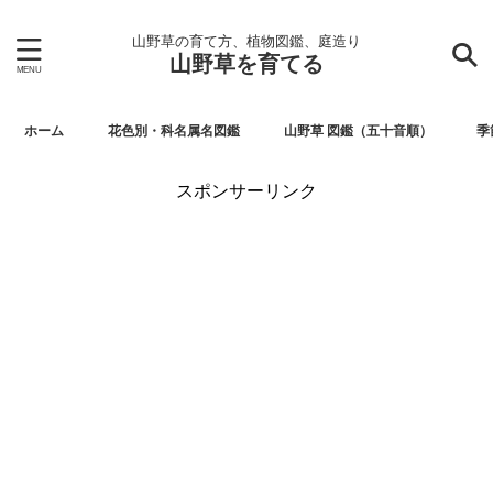
山野草の育て方、植物図鑑、庭造り
山野草を育てる
ホーム
花色別・科名属名図鑑
山野草 図鑑（五十音順）
季
スポンサーリンク