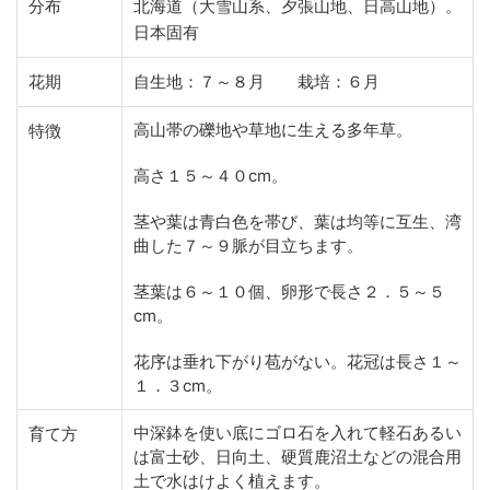
分布
北海道（大雪山系、夕張山地、日高山地）。
日本固有
花期
自生地：７～８月 栽培：６月
高山帯の礫地や草地に生える多年草。
特徴
高さ１５～４０cm。
茎や葉は青白色を帯び、葉は均等に互生、湾
曲した７～９脈が目立ちます。
茎葉は６～１０個、卵形で長さ２．５～５
cm。
花序は垂れ下がり苞がない。花冠は長さ１～
１．３cm。
中深鉢を使い底にゴロ石を入れて軽石あるい
育て方
は富士砂、日向土、硬質鹿沼土などの混合用
土で水はけよく植えます。