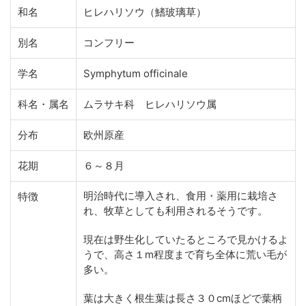
和名
ヒレハリソウ（鰭玻璃草）
別名
コンフリー
学名
Symphytum officinale
科名・属名
ムラサキ科 ヒレハリソウ属
分布
欧州原産
花期
６～８月
明治時代に導入され、食用・薬用に栽培さ
特徴
れ、牧草としても利用されるそうです。
現在は野生化していたるところで見かけるよ
うで、高さ１m程度まで育ち全体に荒い毛が
多い。
葉は大きく根生葉は長さ３０cmほどで葉柄