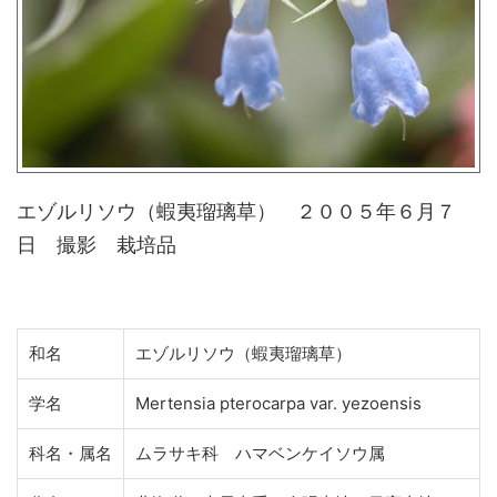
エゾルリソウ（蝦夷瑠璃草） ２００５年６月７
日 撮影 栽培品
和名
エゾルリソウ（蝦夷瑠璃草）
学名
Mertensia pterocarpa var. yezoensis
科名・属名
ムラサキ科 ハマベンケイソウ属