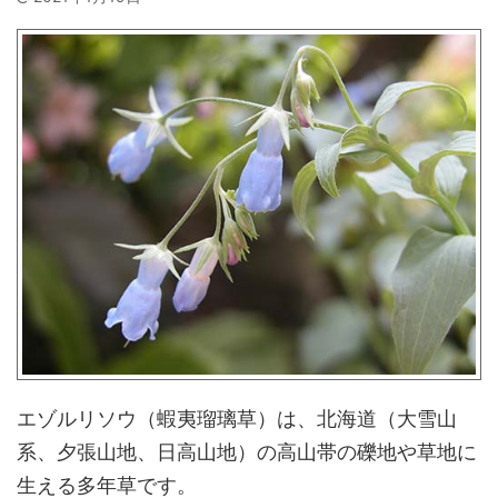
エゾルリソウ（蝦夷瑠璃草）は、北海道（大雪山
系、夕張山地、日高山地）の高山帯の礫地や草地に
生える多年草です。