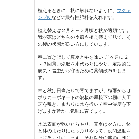
植えるときに、根に触れないように、
マグァ
ンプK
などの緩行性肥料を入れます。
植え替えは２月末～３月頃と秋が適期です。
我が家はどちらの季節も植え替えて見て、そ
の後の状態が良い方にしています。
春に置き肥して真夏と冬を除いて1ヶ月に２
～３回薄い液肥を水代わりにやり、定期的に
病気・害虫から守るために薬剤散布をしま
す。
春と秋は日当たりで育てますが、梅雨からは
ポリカーボネートの波板の屋根下の棚に人工
芝を敷き、まわりに水を撒いて空中湿度を下
げますが乾かし気味に育てます。
水は表面が乾いたらやり、真夏は夕方に、鉢
と鉢のまわりにたっぷりやって、夜間温度を
下げるようにします。それ以外の季節は朝に