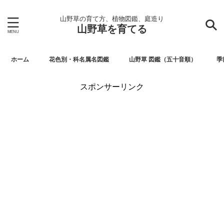
山野草の育て方、植物図鑑、庭造り
山野草を育てる
ホーム
花色別・科名属名図鑑
山野草 図鑑（五十音順）
季
スポンサーリンク