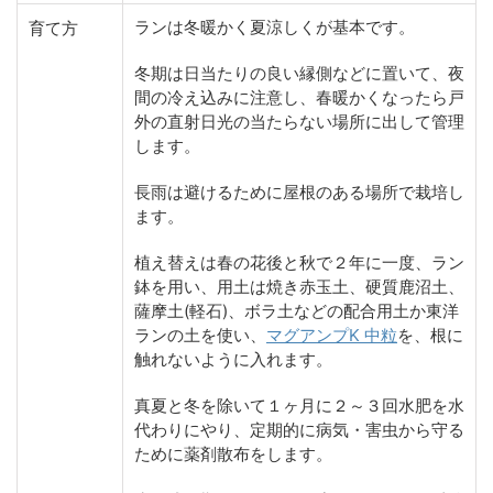
ランは冬暖かく夏涼しくが基本です。
育て方
冬期は日当たりの良い縁側などに置いて、夜
間の冷え込みに注意し、春暖かくなったら戸
外の直射日光の当たらない場所に出して管理
します。
長雨は避けるために屋根のある場所で栽培し
ます。
植え替えは春の花後と秋で２年に一度、ラン
鉢を用い、用土は焼き赤玉土、硬質鹿沼土、
薩摩土(軽石)、ボラ土などの配合用土か東洋
ランの土を使い、
マグアンプK 中粒
を、根に
触れないように入れます。
真夏と冬を除いて１ヶ月に２～３回水肥を水
代わりにやり、定期的に病気・害虫から守る
ために薬剤散布をします。