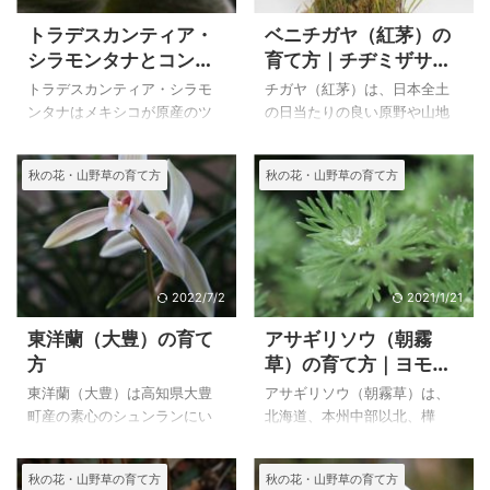
トラデスカンティア・
ベニチガヤ（紅茅）の
シラモンタナとコンメ
育て方｜チヂミザサ属
リナ・アフリカーナの
のチヂミザサの特徴
トラデスカンティア・シラモ
チガヤ（紅茅）は、日本全土
育て方｜仲間のオオム
ンタナはメキシコが原産のツ
の日当たりの良い原野や山地
ラサキツユクサ
ユクサ科 ムラサキツユクサ
に群生し、晩春のころ白色の
属の植物で、株全体が長い柔
円柱状の花穂が美しく目立つ
秋の花・山野草の育て方
秋の花・山野草の育て方
らかな毛で覆われ、白いベル
多年草だが、ベニチガヤはそ
ベットのような質感が特徴で
の園芸種です。 葉先や葉鞘が
す。 花が周年咲くので、観葉
鮮明な赤紫色で美しいことか
植物、寄せ植えなどに利用す
ら園芸愛好家に好まれる丈夫
ると楽しいかもしれません。
な植物で、寄せ植えなどに使
冬も屋根下の戸外で栽培出
われます。 私は草物盆栽にし
2022/7/2
2021/1/21
来、水やりを忘れても数日で
ていますが、上の写真は１０
東洋蘭（大豊）の育て
アサギリソウ（朝霧
枯れることがないんで、忙し
年くらい前に作ったもので、
方
草）の育て方｜ヨモギ
い方に楽しんでいただきたい
植え替えていません。 上のベ
属のシロサマニヨモ
植物です。 上のトラデスカン
ニチガヤ（紅茅）は、自宅で
東洋蘭（大豊）は高知県大豊
アサギリソウ（朝霧草）は、
ギ、オオヨモギ、イヌ
ティア・シラモンタナは、自
２０１５年１０月２３日に撮
町産の素心のシュンランにい
北海道、本州中部以北、樺
宅で２００４年９月２４日に
影したた草物盆栽です。 ベニ
ヨモギ
ろいろな種類の着生種シンビ
太、南千島の亜高山帯～高山
撮影したものです。 トラデス
チガヤ（紅茅）の特徴と育て
ジウムを交配したものから生
帯の岩場や岩礫地に生える多
秋の花・山野草の育て方
秋の花・山野草の育て方
カンティア・シラモンタナ
方 ベニチガヤ（紅茅） ２０
まれたランです。 東洋蘭（大
年草です。 キク科 ヨモギ属