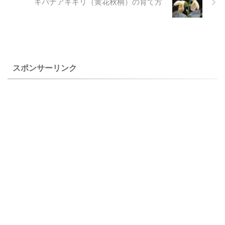
キバナアキギリ（黄花秋桐）の育て方
柱）は、自宅で２０１７年１
種とする考え方もあるようで
２月１９日に撮影した庭のシ
す。 上のマツカゼソウ（松風
モバシラにいついた霜柱のよ
草）は、２０１７年９月４日
うな氷柱です。 シモバシラ
に撮影した種から育てた花で
（霜柱）の特徴と育て方 シモ
す。 マツカゼソウ（松 ...
バシラ（霜柱） ２００３年
スポンサーリンク
１０月１ ...