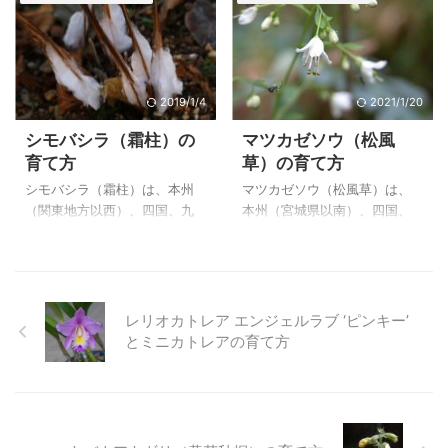
（Tradescantia silla ...
０２年１０月２３日 撮影
豊）とだけ教えていただい
の植物で、全体が銀白色の絹
栽培品 ...
て、今は亡き叔父からいただ
毛に覆われた葉が、マットに
いたものですが、下段に書い
なった姿はとても美しいで
たように東洋蘭（大豊）のル
す。 ヨモギ属の大雪山で写し
ーツを教えていただきまし
たシロサマニヨモギ（白様似
2019/1/4
2021/1/20
た。 現在も小型の和蘭など東
蓬）、尾瀬で写したオオヨモ
シモバシラ（霜柱）の
マツカゼソウ（松風
洋ランとの交配が行われ、販
ギ（大蓬）、根本山のイヌヨ
育て方
草）の育て方
売されているようですから、
モギ（犬蓬）の特徴を下に載
それらのさきがけのような存
せています。 上のアサギリソ
シモバシラ（霜柱）は、本州
マツカゼソウ（松風草）は、
在だったのかもしれません。
ウ（朝霧草）は、自宅で２０
（関東地方以西）、四国、九
本州（宮城県以南）、四国、
素心のシュンランを親に持っ
１０年５月２８日に撮影した
州に自生する、シソ科 シモ
九州の山地の林縁などに生え
ているという東洋蘭（大豊）
た葉です。 アサギリソウ（朝
バシラ属の多年草です。 初冬
る高さ５０～８０cmの多年草
はとても優しい色合いの花が
霧草）の特徴と育て方 アサギ
の頃、枯れ始めた茎の根本か
で、葉は３回３出羽状複葉
咲きます。 上の東洋蘭（大
リソウ（朝霧草） ２００３
ら霜柱のような氷柱が立つこ
で、質薄く、油点があり、臭
豊）は、自宅で ...
年９月１８ ...
とからこの名があります。 シ
気があります。 独立した種、
レリオカトレア エンジェルラブ ‘ピンキー’
モバシラは種から育てました
（Boenninghausenia japonica
とミニカトレアの育て方
が１月に種を播くと、その年
）とする考えもあるようです
の秋に花が咲き、あまり条件
し、東アジアに分布するケマ
の良いところでなくても枯れ
ツカゼソウ
ることのないとても丈夫な植
（Boenninghausenia albiflora
物です。 上のシモバシラ（霜
）を分類上の基本種として変