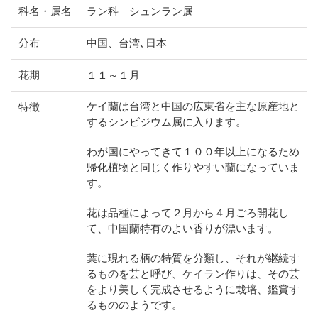
科名・属名
ラン科 シュンラン属
分布
中国、台湾､日本
花期
１１～１月
ケイ蘭は台湾と中国の広東省を主な原産地と
特徴
するシンビジウム属に入ります。
わが国にやってきて１００年以上になるため
帰化植物と同じく作りやすい蘭になっていま
す。
花は品種によって２月から４月ごろ開花し
て、中国蘭特有のよい香りが漂います。
葉に現れる柄の特質を分類し、それが継続す
るものを芸と呼び、ケイラン作りは、その芸
をより美しく完成させるように栽培、鑑賞す
るもののようです。