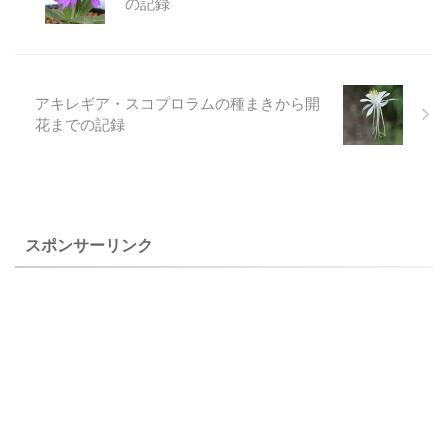
の記録
載しています。 ウサギギクの
てしまいました。 開花後の詳
詳しい育て方は、ウサギギク
しい育て方は、チョウジソウ
（兎菊）の育て方に載せてい
（丁字草）の育て方に書いて
ます。 ウサギギクの播種から
います。 チョウジソウの播種
アキレギア・スコプロラムの種まきから開
開花までの記録 ２００３年４
から開花までの記録 ２００３
花までの記録
月２日撮影 ２００３年１月２
年５月２３日撮影 ２００３年
５日桐生砂、蝦夷砂、軽石、
１月１２日赤玉土、鹿沼土、
硬質鹿沼土などの混合用土を
バーミキュライトの微塵を除
水洗いして播く。 霜よけと風
いた土に播く。 種が大きいの
除けをした場所で乾燥しない
で、少し覆土する。 霜よけ
ように注 ...
と風除 ...
スポンサーリンク