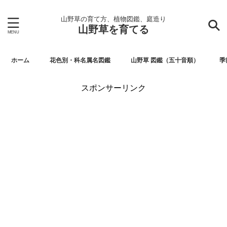
山野草の育て方、植物図鑑、庭造り
山野草を育てる
ホーム
花色別・科名属名図鑑
山野草 図鑑（五十音順）
季
スポンサーリンク