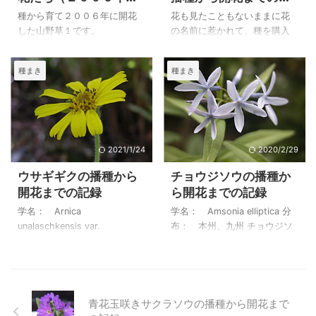
１）
録
３年１２月１３日山砂、蝦夷
キソウ（雛薄雪草）の播種か
種から育て２００６年に開花
花も見たこともないままに花
砂、焼赤玉などを混ぜた用土
らの記録 ２００４年４月２４
した山野草１です。
の名前に惹かれて、種を購入
を水洗いして播く。 霜よけと
日撮影 ２００４年１月１７日
種まきから３年目になり、３
して播きましたが、咲いた花
風除けをした場所で乾燥しな
蝦夷砂、軽石、富士砂、桐生
年目開花の花と２年目開花の
は雑草のようでした。 播種か
種まき
種まき
いように注意して管 ...
砂などを混ぜて水洗いした用
花、その年に開花する花があ
ら芽生え、開花までの記録を
土に播き ...
ってこの年に開花した花もか
写真を入れて載せています。
なりおおくなりましたので２
ヒメエゾチチコグサの播種か
ページに分けました。
ら開花までの記録 ２００４年
５月１７日撮影 ２００４年１
月１７日、山砂、蝦夷砂、富
2021/1/24
2020/2/29
士砂、桐生砂などを混ぜた用
ウサギギクの播種から
チョウジソウの播種か
土を水洗いして播く。 霜よけ
開花までの記録
ら開花までの記録
と風除けをした場所で乾燥し
ないように注意して管理し
学名： Arnica
学名： Amsonia elliptica 分
た。 ２００４年３月３０日に
unalaschkensis var.
布： 本州、九州 チョウジソ
発芽を確認、風、霜を除けた
tschonoskyi 分布： 本州中
ウの播種から開花までの記録
軒下の日当たりで管理する。
部以北・北海道・千島列島・
を写真を交えて紹介していま
２００４年５月２７日植え替
アリューシャン列島の亜高山
す。種から育てるときのお役
えをする。 植え替え前の画
帯から高山帯 ウサギギクの種
に立てたら嬉しいです。 初め
像。 ...
から発芽、植え替えから開花
ての経験なので、開花までに
青花玉咲きサクラソウの播種から開花まで
までの記録を写真とともに掲
回り道をして、年数がかかっ