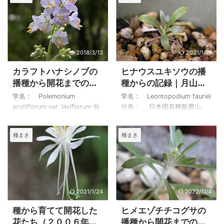
2018/3/13
2021/1/19
カラフトハナシノブの
ヒナウスユキソウの播
播種から開花までの記
種からの記録｜月山で
録
見たヒナウスユキソウ
学名： Polemonium
学名： Leontopodium fauriei
acutiflorum var. laxiflorum 分
分布： 日本固有種飯豊山、
布： 北海道 播種から発芽、
鳥海山、月山、秋田駒ヶ岳な
開花までの様子を写真を入れ
ど東北地方の高山 種を播い
種まき
種まき
て記録しています。 ハナシノ
て、ヒナウスユキソウの可憐
ブの仲間は株の寿命が短いの
な葉を展開したが、花を咲か
で、挿し木、種で更新する必
せることが出来なかったこと
要があります。 詳しい育て方
は心残りでした。 その後、花
は、カラフトハナシノブ（樺
の盛りは過ぎていましたが、
太花忍）の育て方に載せてい
月山で出会うことが出来て写
2021/1/24
2022/11/4
ます。 カラフトハナシノブの
真に収められたことは嬉しい
種から育てて開花した
ヒメエゾチチコグサの
播種から開花までの記録 ２０
ことでした。その写真を下に
花たち（２００６年－
播種から開花までの記
０４年２月２５日撮影 ２００
載せておきます。 ヒナウスユ