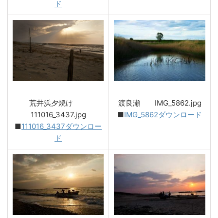
ド
荒井浜夕焼け
渡良瀬 IMG_5862.jpg
111016_3437.jpg
■
IMG_5862ダウンロード
■
111016_3437ダウンロー
ド