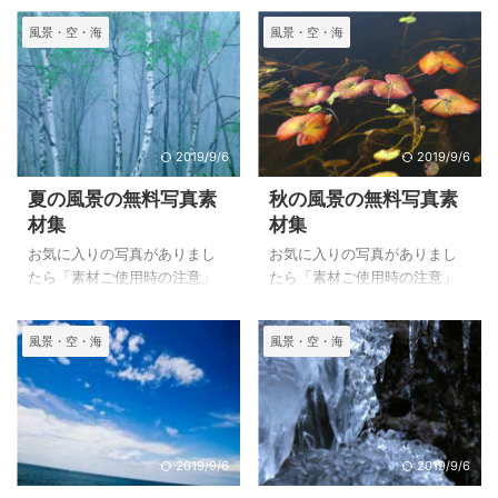
風景・空・海
風景・空・海
2019/9/6
2019/9/6
夏の風景の無料写真素
秋の風景の無料写真素
材集
材集
お気に入りの写真がありまし
お気に入りの写真がありまし
たら「素材ご使用時の注意」
たら「素材ご使用時の注意」
にご同意の上お持ち帰りくだ
にご同意の上お持ち帰りくだ
さい。 ダウンロード画像は
さい。 このページは秋の風景
風景・空・海
風景・空・海
長辺が1024pxになっていま
の素材集です。さまざまな場
す。クリックをすると長辺
所の紅葉などの写真がありま
500pxの画像が見られます。
す。 ダウンロード画像は長
その大きさで良かったらコピ
辺が1024pxになっています。
ーか名前を付けて保存でお持
クリックをすると長辺500px
ち帰りください。 お好みの
の画像が見られます。 その大
2019/9/6
2019/9/6
写真の傾向を知りたいと思い
きさで良かったらコピーか名