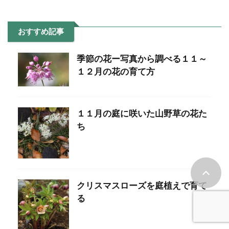
おすすめ記事
季節の花ー写真から調べる１１～
１２月の花の育て方
１１月の庭に咲いた山野草の花た
ち
クリスマスローズを庭植えで育て
る