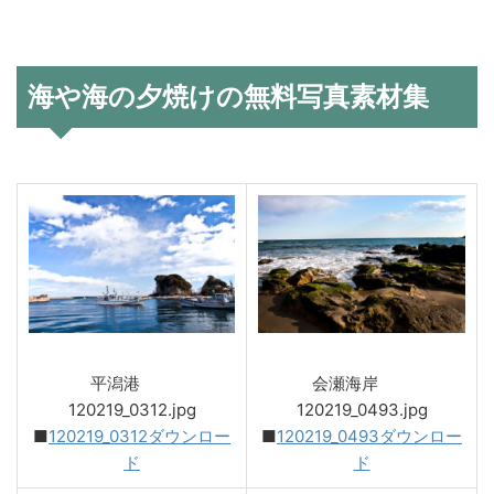
海や海の夕焼けの無料写真素材集
平潟港
会瀬海岸
120219_0312.jpg
120219_0493.jpg
■
120219_0312ダウンロー
■
120219_0493ダウンロー
ド
ド