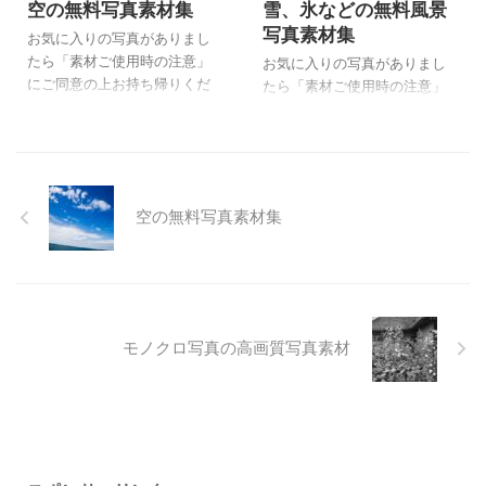
空の無料写真素材集
雪、氷などの無料風景
ますので、お持ち帰りの際、
前を付けて保存でお持ち帰り
写真素材集
掲示板でお知らせいただけた
ください。 お好みの写真の
お気に入りの写真がありまし
ら嬉しく思います。 掲示板
傾向を知りたいと思いますの
たら「素材ご使用時の注意」
お気に入りの写真がありまし
夏の風景の無料写真素材集 会
で、お持ち帰りの際、掲示板
にご同意の上お持ち帰りくだ
たら「素材ご使用時の注意」
津のソバ畑 110821_1518.jpg
でお知らせいただけたら嬉し
さい。 このページは空の写真
にご同意の上お持ち帰りくだ
■110821_1518ダウンロード
く思います。 掲示板 秋の風
の素材集です。主に渡良瀬遊
さい。 ダウンロード画像は
会津のソバ畑 110 ...
景の無料写真素材集 美人
水地で写したものです。 長方
長辺が1024pxになっていま
林 111101_3 ...
が1024px と500pxの写真が
す。クリックをすると長辺
ダウンロードできます。 ダ
500pxの画像が見られます。
空の無料写真素材集
ウンロード画像は長辺が
その大きさで良かったらコピ
1024pxになっています。クリ
ーか名前を付けて保存でお持
ックをすると長辺500pxの画
ち帰りください。 お好みの
像が見られます。 その大きさ
写真の傾向を知りたいと思い
で良かったらコピーか名前を
ますので、お持ち帰りの際、
付けて保存でお持ち帰りくだ
掲示板でお知らせいただけた
モノクロ写真の高画質写真素材
さい。 お好みの写真の傾向
ら嬉しく思います。 掲示板
を知りたいと思いますので、
雪、氷などの無料風景写真素
お持ち帰りの際、掲示板でお
材集 奥日光 1223_o1.jpg
知らせいただけたら嬉しく思
■1223_o2ダウンロード 奥日
います。 掲示 ...
光 IMG_3788_o12 ...