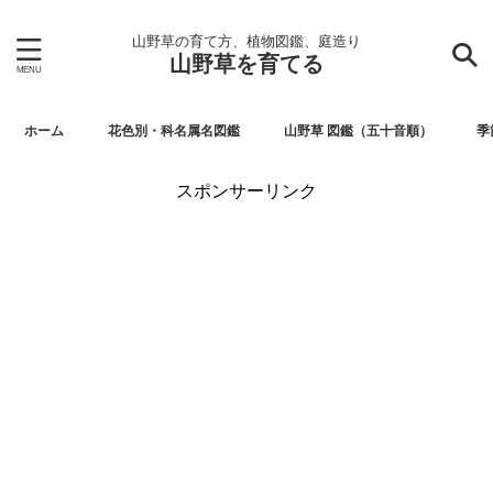
山野草の育て方、植物図鑑、庭造り
山野草を育てる
ホーム
花色別・科名属名図鑑
山野草 図鑑（五十音順）
季
スポンサーリンク